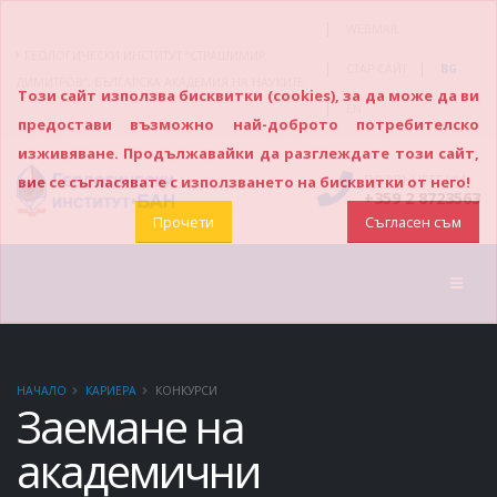
|
WEBMAIL
ГЕОЛОГИЧЕСКИ ИНСТИТУТ “СТРАШИМИР
|
|
СТАР САЙТ
BG
ДИМИТРОВ”, БЪЛГАРСКА АКАДЕМИЯ НА НАУКИТЕ
Този сайт използва бисквитки (cookies), за да може да ви
|
EN
предостави възможно най-доброто потребителско
изживяване. Продължавайки да разглеждате този сайт,
ПОЗВЪНЕТЕ НИ
вие се съгласявате с използването на бисквитки от него!
+359 2 8723563
Прочети
Съгласен съм
НАЧАЛО
КАРИЕРА
КОНКУРСИ
Заемане на
академични