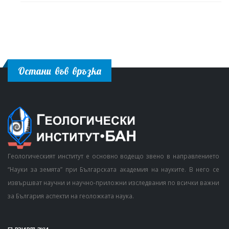
Остани във връзка
Геологическият институт е основно водещо звено в направлението
“Науки за земята” при Българската академия на науките. В него се
извършват научни и научно-приложни изследвания по всички важни
за България аспекти на геоложката наука.