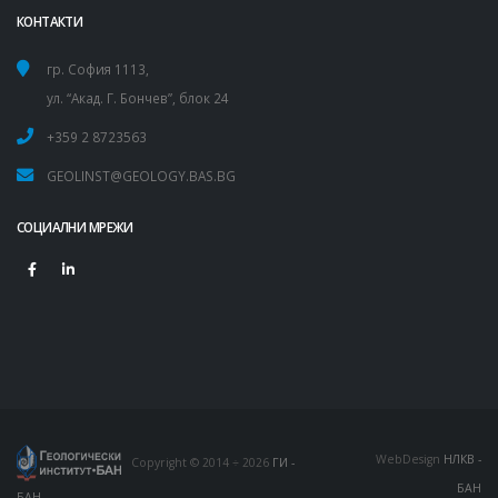
КОНТАКТИ
гр. София 1113,
ул. “Акад. Г. Бончев”, блок 24
+359 2 8723563
GEOLINST@GEOLOGY.BAS.BG
СОЦИАЛНИ МРЕЖИ
WebDesign
НЛКВ -
Copyright © 2014 ÷ 2026
ГИ -
БАН
БАН