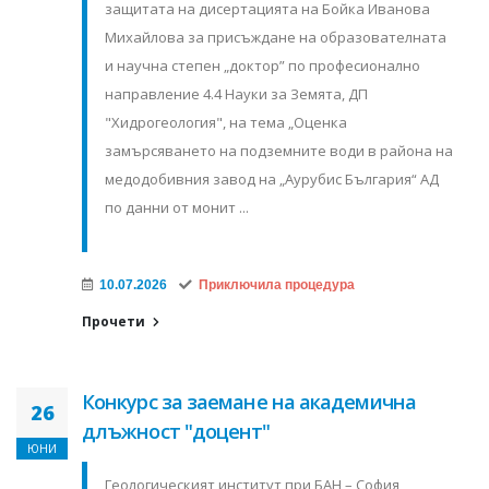
защитата на дисертацията на Бойка Иванова
Михайлова за присъждане на образователната
и научна степен „доктор” по професионално
направление 4.4 Науки за Земята, ДП
"Хидрогеология", на тема „Оценка
замърсяването на подземните води в района на
медодобивния завод на „Аурубис България“ АД
по данни от монит ...
10.07.2026
Приключила процедура
Прочети
Конкурс за заемане на академична
26
длъжност "доцент"
ЮНИ
Геологическият институт при БАН – София,