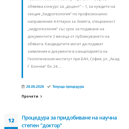
обявява конкурс за „доцент” – 1, за нуждите на
секция „Хидрогеология” по професионално
направление 4.4 Науки за Земята, специалност
„хидрогеология” със срок за подаване на
документите 2 месеца от публикуването на
обявата. Кандидатите могат да подават
заявления и документи в канцеларията на
Геологическия институт при БАН, София, ул. „Акад.
Г. Бончев” бл. 24, ...
26.06.2026
Текуща процедура
Прочети
Процедура за придобиване на научна
12
степен "доктор"