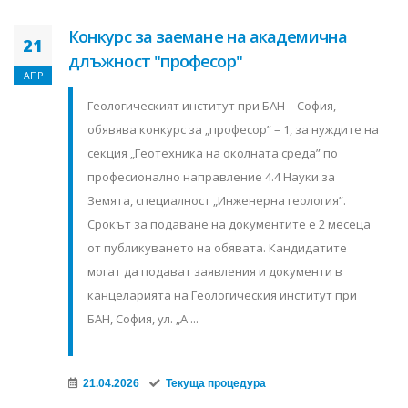
Конкурс за заемане на академична
21
длъжност "професор"
АПР
Геологическият институт при БАН – София,
обявява конкурс за „професор” – 1, за нуждите на
секция „Геотехника на околната среда” по
професионално направление 4.4 Науки за
Земята, специалност „Инженерна геология”.
Срокът за подаване на документите е 2 месеца
от публикуването на обявата. Кандидатите
могат да подават заявления и документи в
канцеларията на Геологическия институт при
БАН, София, ул. „А ...
21.04.2026
Текуща процедура