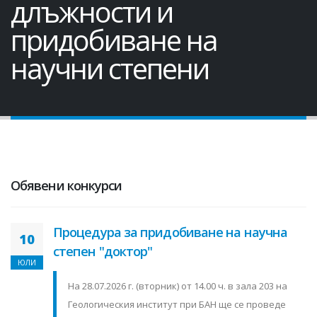
длъжности и
придобиване на
научни степени
Обявени конкурси
Процедура за придобиване на научна
10
степен "доктор"
ЮЛИ
На 28.07.2026 г. (вторник) от 14.00 ч. в зала 203 на
Геологическия институт при БАН ще се проведе