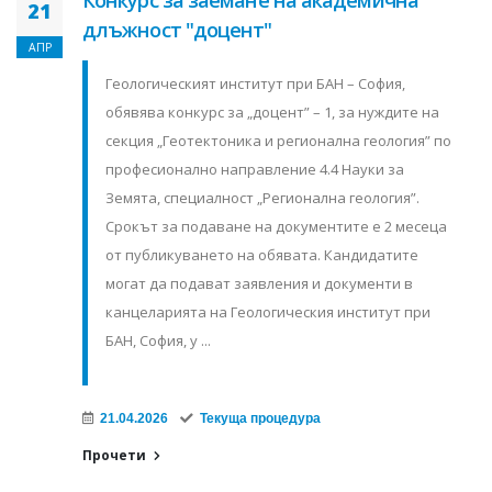
Конкурс за заемане на академична
21
длъжност "доцент"
АПР
Геологическият институт при БАН – София,
обявява конкурс за „доцент” – 1, за нуждите на
секция „Геотектоника и регионална геология” по
професионално направление 4.4 Науки за
Земята, специалност „Регионална геология”.
Срокът за подаване на документите е 2 месеца
от публикуването на обявата. Кандидатите
могат да подават заявления и документи в
канцеларията на Геологическия институт при
БАН, София, у ...
21.04.2026
Текуща процедура
Прочети