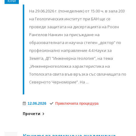
ЮНИ
На 29.06.2026 г. (понеделник) от 15.00 ч. в зала 203
на Геологическия институт при БАН ще се
проведе защитата на дисертацията на Росен
Рангелов Нанкин за присъждане на
образователната и научна степен „доктор” по
професионално направление 4.4 Науки за
Земята, ДП "Инженерна геология", на тема
„Инженерногеоложка характеристика на
Тополската свита във връзка със свлачищата по
Северното Черноморие”. На ...
12.06.2026
Приключила процедура
Прочети