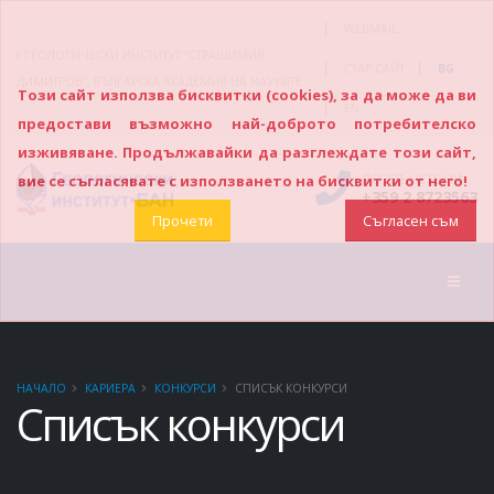
|
WEBMAIL
ГЕОЛОГИЧЕСКИ ИНСТИТУТ “СТРАШИМИР
|
|
СТАР САЙТ
BG
ДИМИТРОВ”, БЪЛГАРСКА АКАДЕМИЯ НА НАУКИТЕ
Този сайт използва бисквитки (cookies), за да може да ви
|
EN
предостави възможно най-доброто потребителско
изживяване. Продължавайки да разглеждате този сайт,
ПОЗВЪНЕТЕ НИ
вие се съгласявате с използването на бисквитки от него!
+359 2 8723563
Прочети
Съгласен съм
НАЧАЛО
КАРИЕРА
КОНКУРСИ
СПИСЪК КОНКУРСИ
Списък конкурси