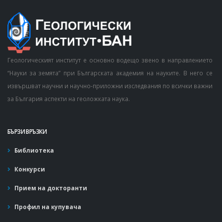
Геологическият институт е основно водещо звено в направлението
“Науки за земята” при Българската академия на науките. В него се
извършват научни и научно-приложни изследвания по всички важни
за България аспекти на геоложката наука.
БЪРЗИ ВРЪЗКИ
Библиотека
Конкурси
Прием на докторанти
Профил на купувача