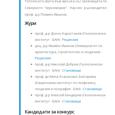
Тополската свита във връзка със свлачищата по
Северното Черноморие”. Научен ръководител:
проф. д-р Пламен Иванов.
Жури
проф. д-р Дончо Карастанев (Геологически
институт - БАН) -
Рецензия
доц. д-р Ивайло Иванов (Университет по
архитектура, строителство и геодезия) -
Рецензия
проф. д-р Николай Добрев (Геологически
институт - БАН) -
Становище
проф. дн Мила Атанасова-Златарева
(Национален институт по геофизика,
геодезия и география - БАН) -
Становище
проф. д-р Алексей Бендерев (Геологически
институт - БАН) -
Становище
Кандидати за конкурс