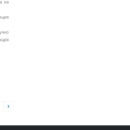
а на
кция
учно
кция
3