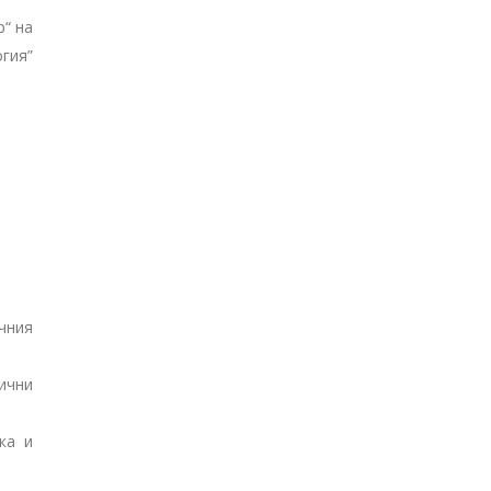
р“ на
гия”
учния
ични
ка и