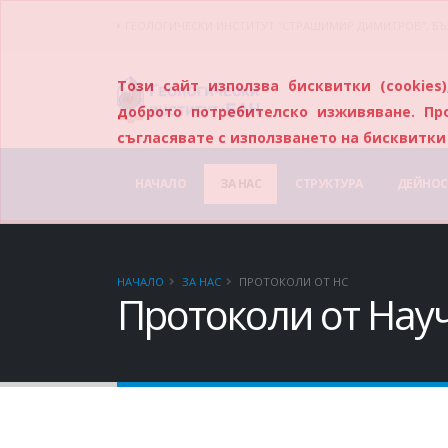
ГЕОЛОГИЧЕСКИ ИНСТИТУТ “СТРАШИМИР ДИМИТРОВ”, БЪ
Този сайт използва бисквитки (cookie
доброто потребителско изживяване. Пр
съгласявате с използването на бисквитки 
НАЧАЛО
ЗА НАС
СТРУКТУРА
ДЕЙНОС
НАЧАЛО
ЗА НАС
ПРОТОКОЛИ ОТ НС
Протоколи от Нау