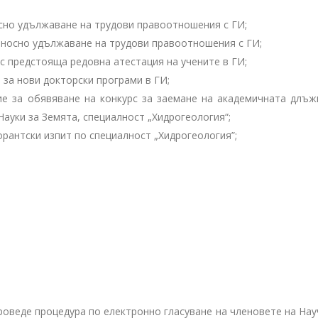
осно удължаване на трудови правоотношения с ГИ;
относно удължаване на трудови правоотношения с ГИ;
 с предстояща редовна атестация на учените в ГИ;
 за нови докторски програми в ГИ;
ие за обявяване на конкурс за заемане на академичната длъж
 Науки за Земята, специалност „Хидрогеология“;
орантски изпит по специалност „Хидрогеология”;
е проведе процедура по електронно гласуване на членовете на На