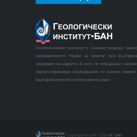
Геологическият институт е основно водещо звен
направлението “Науки за земята” при Българск
академия на науките. В него се извършват научн
научно-приложни изследвания по всички важни 
България аспекти на геоложката наука.
Copyright © 2014 ÷ 2026
ГИ - БАН