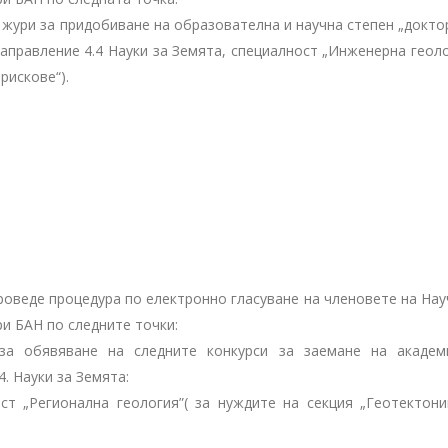
о жури за придобиване на образователна и научна степен „докто
аправление 4.4 Науки за Земята, специалност „Инженерна геоло
рискове“).
е проведе процедура по електронно гласуване на членовете на На
ри БАН по следните точки:
за обявяване на следните конкурси за заемане на академ
. Науки за Земята:
ост „Регионална геология”( за нуждите на секция „Геотектони