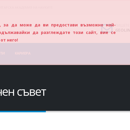
ЛГАРСКА АКАДЕМИЯ НА НАУКИТЕ
s), за да може да ви предостави възможно най-
ПИШЕТЕ
GEOLI
одължавайки да разглеждате този сайт, вие се
от него!
ТИ
КАРИЕРА
чен съвет