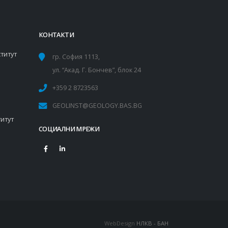
КОНТАКТИ
титут
гр. София 1113,
ул. “Акад. Г. Бончев”, блок 24
+359 2 8723563
GEOLINST@GEOLOGY.BAS.BG
итут
СОЦИАЛНИ МРЕЖИ
WebDesign
НЛКВ - БАН