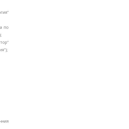
гия“
а по
;
ктор“
я“);
учния