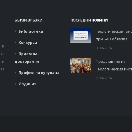
БЪРЗИ ВРЪЗКИ
ПОСЛЕДНИ
НОВИНИ
Библиотека
Геологическият инс
при БАН обявява
Конкурси
о в
30.06.2026
ата
Прием на
и и
докторанти
Представяне на
за
Геологическия инст
Профил на купувача
29.06.2026
Издания