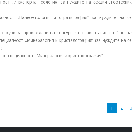
лност „Инженерна геология“ за нуждите на секция „Геотехник
иалност „Палеонтология и стратиграфия“ за нуждите на се
но жури за провеждане на конкурс за „главен асистент“ по на
специалност „Минералогия и кристалография” (за нуждите на се
);
т по специалност „Минералогия и кристалография”.
1
2