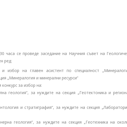
4.30 часа се проведе заседание на Научния съвет на Геологиче
н ред:
а и избор на главен асистент по специалност „Минералог
кция „Минералогия и минерални ресурси“
 конкурс за избор на:
ална геология“, за нуждите на секция „Геотектоника и регион
онтология и стратиграфия“, за нуждите на секция „Лаборатори
енерна геология“, за нуждите на секция „Геотехника на окол