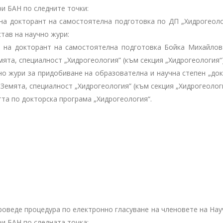
ри БАН по следните точки:
 на докторант на самостоятелна подготовка по ДП „Хидрогеоло
тав на научно жури:
та на докторант на самостоятелна подготовка Бойка Михайлов
мята, специалност „Хидрогеология” (към секция „Хидрогеология“)
чно жури за придобиване на образователна и научна степен „до
 Земята, специалност „Хидрогеология” (към секция „Хидрогеологи
тта по докторска програма „Хидрогеология“.
е проведе процедура по електронно гласуване на членовете на На
ри БАН по следната точка: