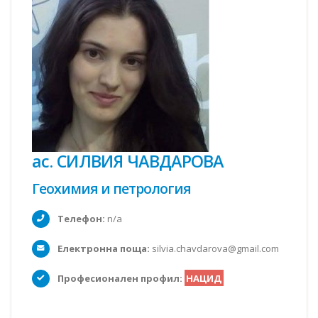
ас. СИЛВИЯ ЧАВДАРОВА
Геохимия и петрология
Телефон:
n/a
Електронна поща:
silvia.chavdarova@gmail.com
Професионален профил:
НАЦИД