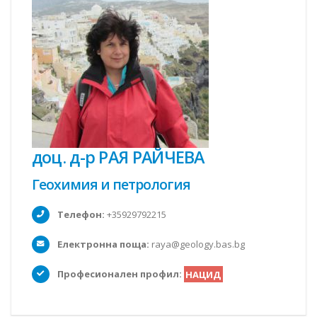
доц. д-р РАЯ РАЙЧЕВА
Геохимия и петрология
Телефон:
+35929792215
Електронна поща:
raya@geology.bas.bg
Професионален профил:
НАЦИД