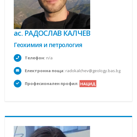
ас. РАДОСЛАВ КАЛЧЕВ
Геохимия и петрология
Телефон:
n/a
Електронна поща:
radokalchev@geology.bas.bg
Професионален профил:
НАЦИД