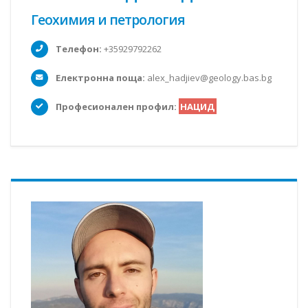
Геохимия и петрология
Телефон:
+35929792262
Електронна поща:
alex_hadjiev@geology.bas.bg
Професионален профил:
НАЦИД