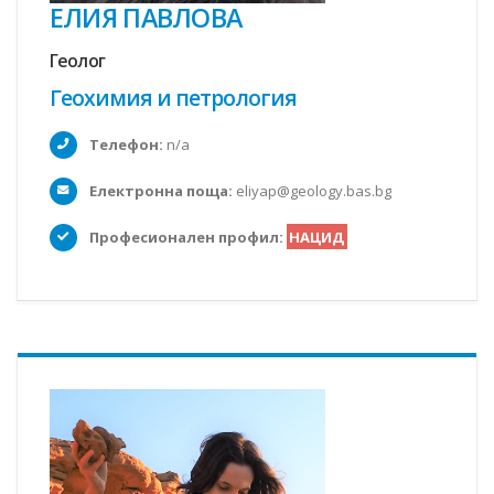
ЕЛИЯ ПАВЛОВА
Геолог
Геохимия и петрология
Телефон:
n/a
Електронна поща:
eliyap@geology.bas.bg
Професионален профил:
НАЦИД