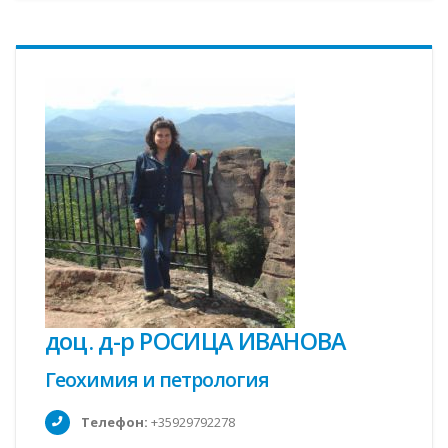
доц. д-р РОСИЦА ИВАНОВА
Геохимия и петрология
Телефон:
+35929792278