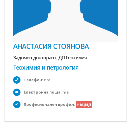
АНАСТАСИЯ СТОЯНОВА
Задочен докторант, ДП Геохимия
Геохимия и петрология
Телефон:
n/a
Електронна поща:
n/a
Професионален профил:
НАЦИД