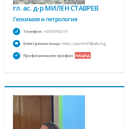
гл. ас. д-р МИЛЕН СТАВРЕВ
Геохимия и петрология
Телефон:
+35929792271
Електронна поща:
milen_stavrev07@abv.bg
Професионален профил:
НАЦИД