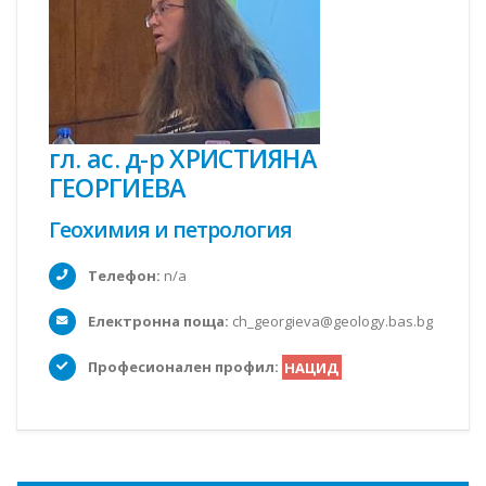
гл. ас. д-р ХРИСТИЯНА
ГЕОРГИЕВА
Геохимия и петрология
Телефон:
n/a
Електронна поща:
ch_georgieva@geology.bas.bg
Професионален профил:
НАЦИД