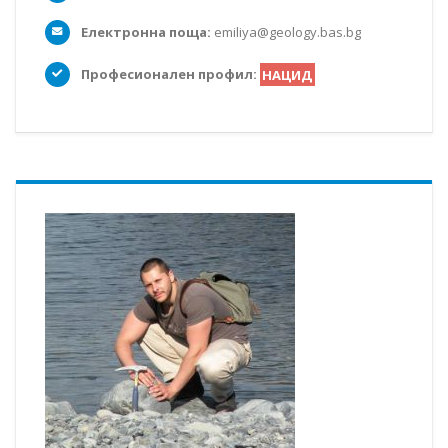
Електронна поща:
emiliya@geology.bas.bg
Професионален профил:
НАЦИД