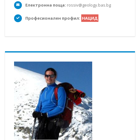
Електронна поща:
rossiv@geology.bas.bg
Професионален профил:
НАЦИД