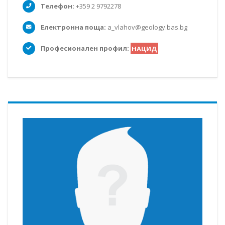
Телефон:
+359 2 9792278
Електронна поща:
a_vlahov@geology.bas.bg
Професионален профил:
НАЦИД