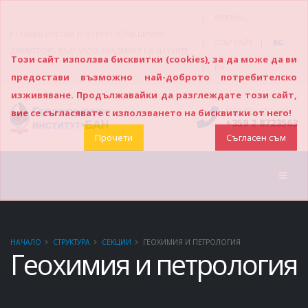
|
WEBMAIL
ГЕОЛОГИЧЕСКИ ИНСТИТУТ “СТРАШИМИР
|
|
СТАР САЙТ
BG
ДИМИТРОВ”, БЪЛГАРСКА АКАДЕМИЯ НА НАУКИТЕ
Този сайт използва бисквитки (cookies), за да може да ви
|
EN
предостави възможно най-доброто потребителско
изживяване. Продължавайки да разглеждате този сайт,
ПОЗВЪНЕТЕ НИ
вие се съгласявате с използването на бисквитки от него!
+359 2 8723563
Прочети
Съгласен съм
НАЧАЛО
СТРУКТУРА
СЕКЦИИ
ГЕОХИМИЯ И ПЕТРОЛОГИЯ
Геохимия и петрология