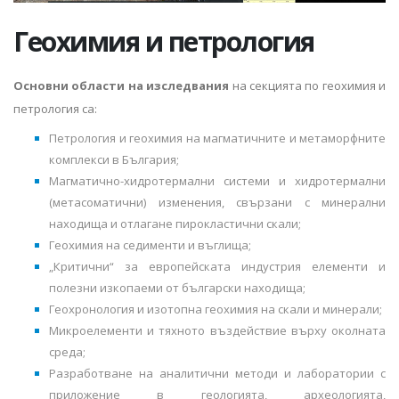
Геохимия и петрология
Основни области на изследвания
на секцията по геохимия и
петрология са:
Петрология и геохимия на магматичните и метаморфните
комплекси в България;
Магматично-хидротермални системи и хидротермални
(метасоматични) изменения, свързани с минерални
находища и отлагане пирокластични скали;
Геохимия на седименти и въглища;
„Критични“ за европейската индустрия елементи и
полезни изкопаеми от български находища;
Геохронология и изотопна геохимия на скали и минерали;
Микроелементи и тяхното въздействие върху околната
среда;
Разработване на аналитични методи и лаборатории с
приложение в геологията, археологията,