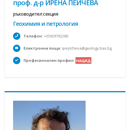
проф. д-р ИРЕНА ПЕЙЧЕВА
ръководител секция
Геохимия и петрология
Телефон:
+35929792280
Електронна поща:
ipeytcheva@geology.bas.bg
Професионален профил:
НАЦИД