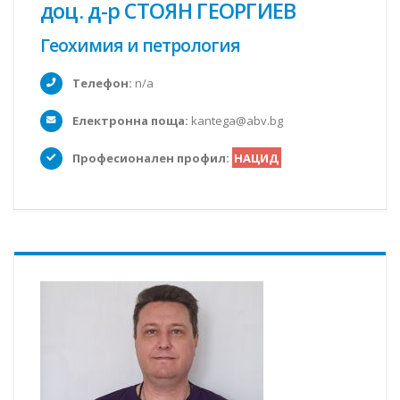
доц. д-р СТОЯН ГЕОРГИЕВ
Геохимия и петрология
Телефон:
n/a
Електронна поща:
kantega@abv.bg
Професионален профил:
НАЦИД