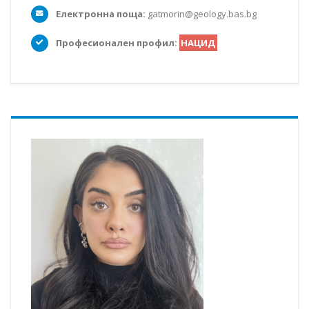
Електронна поща:
gatmorin@geology.bas.bg
Професионален профил:
НАЦИД