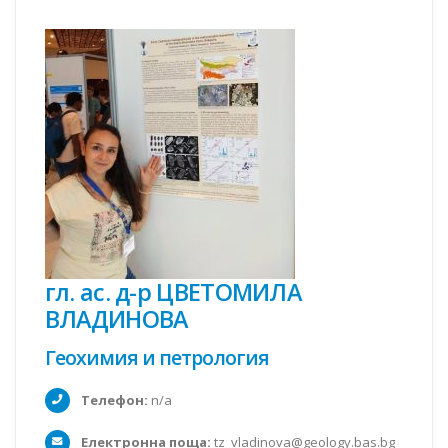
гл. ас. д-р ЦВЕТОМИЛА
ВЛАДИНОВА
Геохимия и петрология
Телефон:
n/a
Електронна поща:
tz_vladinova@geology.bas.bg