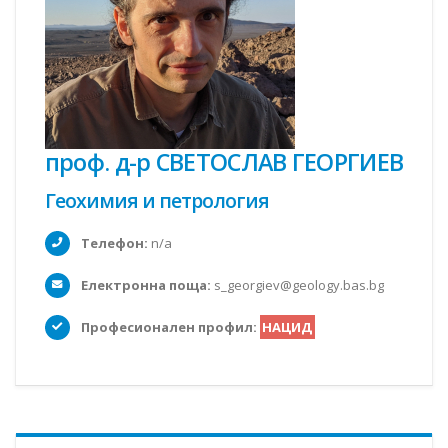
проф. д-р СВЕТОСЛАВ ГЕОРГИЕВ
Геохимия и петрология
Телефон:
n/a
Електронна поща:
s_georgiev@geology.bas.bg
Професионален профил:
НАЦИД