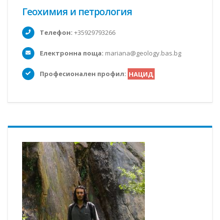
Геохимия и петрология
Телефон:
+35929793266
Електронна поща:
mariana@geology.bas.bg
Професионален профил:
НАЦИД