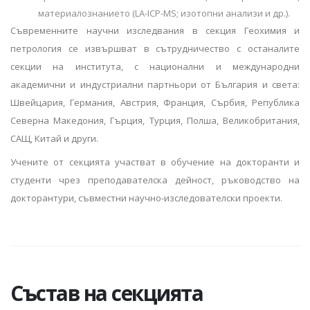
материалознанието (LA-ICP-MS; изотопни анализи и др.).
Съвременните научни изследвания в секция Геохимия и
петрология се извършват в сътрудничество с останалите
секции на института, с национални и международни
академични и индустриални партньори от България и света:
Швейцария, Германия, Австрия, Франция, Сърбия, Република
Северна Македония, Гърция, Турция, Полша, Великобритания,
САЩ, Китай и други.
Учените от секцията участват в обучение на докторанти и
студенти чрез преподавателска дейност, ръководство на
докторантури, съвместни научно-изследователски проекти.
Състав на секцията