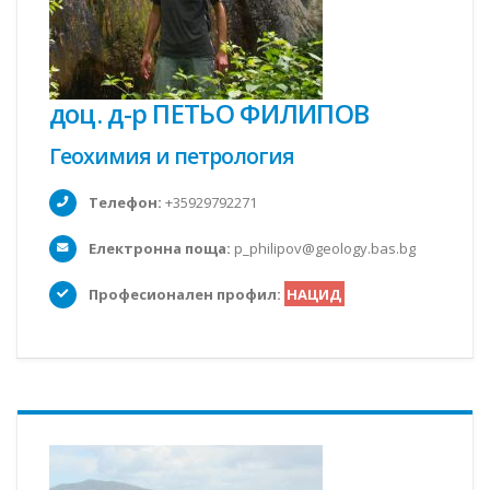
доц. д-р ПЕТЬО ФИЛИПОВ
Геохимия и петрология
Телефон:
+35929792271
Електронна поща:
p_philipov@geology.bas.bg
Професионален профил:
НАЦИД