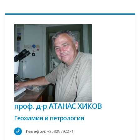
проф. д-р АТАНАС ХИКОВ
Геохимия и петрология
Телефон:
+35929792271