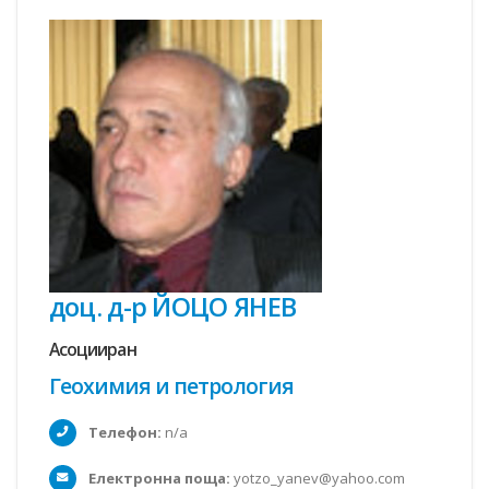
доц. д-р ЙОЦО ЯНЕВ
Асоцииран
Геохимия и петрология
Телефон:
n/a
Електронна поща:
yotzo_yanev@yahoo.com