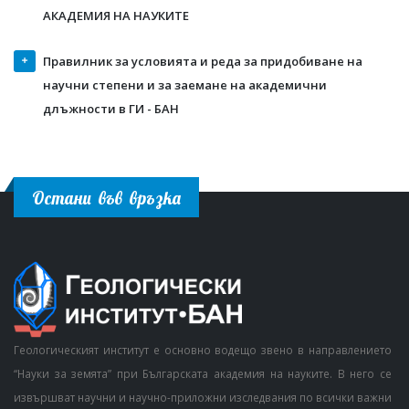
АКАДЕМИЯ НА НАУКИТЕ
Правилник за условията и реда за придобиване на
научни степени и за заемане на академични
длъжности в ГИ - БАН
Остани във връзка
Геологическият институт е основно водещо звено в направлението
“Науки за земята” при Българската академия на науките. В него се
извършват научни и научно-приложни изследвания по всички важни