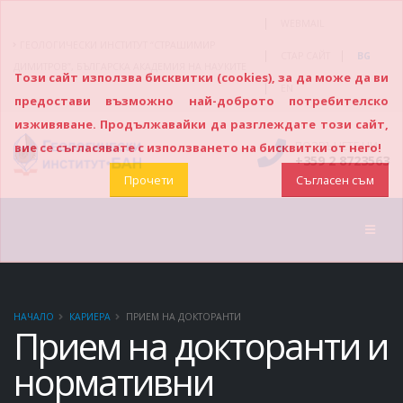
|
WEBMAIL
ГЕОЛОГИЧЕСКИ ИНСТИТУТ “СТРАШИМИР
|
|
СТАР САЙТ
BG
ДИМИТРОВ”, БЪЛГАРСКА АКАДЕМИЯ НА НАУКИТЕ
Този сайт използва бисквитки (cookies), за да може да ви
|
EN
предостави възможно най-доброто потребителско
изживяване. Продължавайки да разглеждате този сайт,
ПОЗВЪНЕТЕ НИ
вие се съгласявате с използването на бисквитки от него!
+359 2 8723563
Прочети
Съгласен съм
НАЧАЛО
КАРИЕРА
ПРИЕМ НА ДОКТОРАНТИ
Прием на докторанти и
нормативни