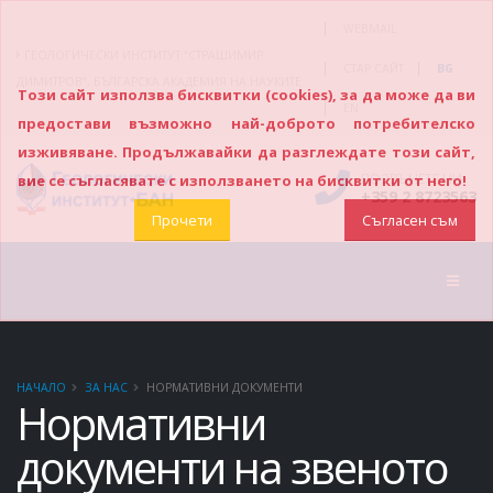
|
WEBMAIL
ГЕОЛОГИЧЕСКИ ИНСТИТУТ “СТРАШИМИР
|
|
СТАР САЙТ
BG
ДИМИТРОВ”, БЪЛГАРСКА АКАДЕМИЯ НА НАУКИТЕ
Този сайт използва бисквитки (cookies), за да може да ви
|
EN
предостави възможно най-доброто потребителско
изживяване. Продължавайки да разглеждате този сайт,
ПОЗВЪНЕТЕ НИ
вие се съгласявате с използването на бисквитки от него!
+359 2 8723563
Прочети
Съгласен съм
НАЧАЛО
ЗА НАС
НОРМАТИВНИ ДОКУМЕНТИ
Нормативни
документи на звеното