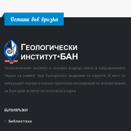
Остани във връзка
Геологическият институт е основно водещо звено в направлението
“Науки за земята” при Българската академия на науките. В него се
извършват научни и научно-приложни изследвания по всички важни
за България аспекти на геоложката наука.
БЪРЗИ ВРЪЗКИ
Библиотека