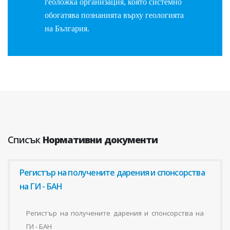
геоложка организация, която системно
обогатява познанията върху геологията
на България.
Списък
Нормативни документи
Регистър на получените дарения и спонсорства
на ГИ - БАН
Регистър на получените дарения и спонсорства на
ГИ - БАН