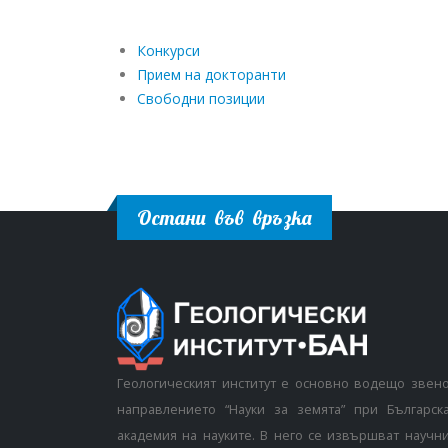
Конкурси
Прием на докторанти
Свободни позиции
Остани във връзка
Геологическият институт е основно водещо звен
направлението “Науки за земята” при Българск
академия на науките. В него се извършват научн