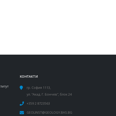
КОНТАКТИ
титут
гр. София 1113,
ул. “Акад. Г. Бончев”, блок 24
+359 2 8723563
GEOLINST@GEOLOGY.BAS.BG