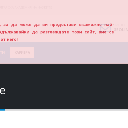
ЛГАРСКА АКАДЕМИЯ НА НАУКИТЕ
s), за да може да ви предостави възможно най-
ПИШЕТЕ
GEOLI
одължавайки да разглеждате този сайт, вие се
от него!
ТИ
КАРИЕРА
е