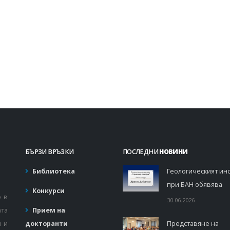
БЪРЗИ ВРЪЗКИ
ПОСЛЕДНИ
НОВИНИ
Библиотека
Геологическият инс
при БАН обявява
Конкурси
о в
30.06.2026
ата
Прием на
и и
докторанти
Представяне на