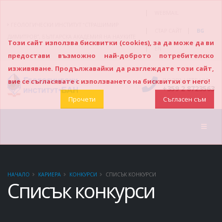
|
WEBMAIL
ГЕОЛОГИЧЕСКИ ИНСТИТУТ “СТРАШИМИР
|
|
СТАР САЙТ
BG
ДИМИТРОВ”, БЪЛГАРСКА АКАДЕМИЯ НА НАУКИТЕ
Този сайт използва бисквитки (cookies), за да може да ви
|
EN
предостави възможно най-доброто потребителско
изживяване. Продължавайки да разглеждате този сайт,
ПОЗВЪНЕТЕ НИ
вие се съгласявате с използването на бисквитки от него!
+359 2 8723563
Прочети
Съгласен съм
НАЧАЛО
КАРИЕРА
КОНКУРСИ
СПИСЪК КОНКУРСИ
Списък конкурси