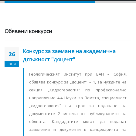
Обявени конкурси
Конкурс за заемане на академична
26
длъжност "доцент"
ЮНИ
Геологическият институт при БАН – София,
обявява конкурс за „доцент” – 1, за нуждите на
секция „Хидрогеология” по професионално
направление 4.4 Науки за Земята, специалност
„хидрогеология” със срок за подаване на
документите 2 месеца от публикуването на
обявата. Кандидатите могат да подават
заявления и документи в канцеларията на