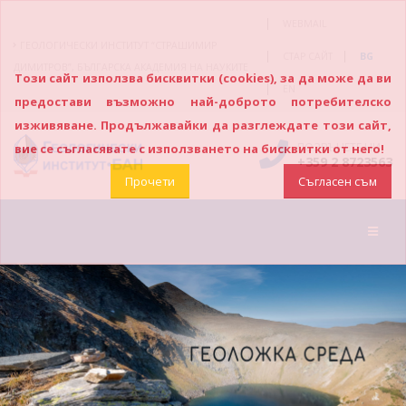
|
WEBMAIL
ГЕОЛОГИЧЕСКИ ИНСТИТУТ “СТРАШИМИР
|
|
СТАР САЙТ
BG
ДИМИТРОВ”, БЪЛГАРСКА АКАДЕМИЯ НА НАУКИТЕ
Този сайт използва бисквитки (cookies), за да може да ви
|
EN
предостави възможно най-доброто потребителско
изживяване. Продължавайки да разглеждате този сайт,
ПОЗВЪНЕТЕ НИ
вие се съгласявате с използването на бисквитки от него!
+359 2 8723563
Прочети
Съгласен съм