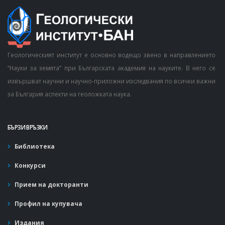
Геологическият институт е основно водещо звено в направлението
“Науки за земята” при Българската академия на науките. В него се
извършват научни и научно-приложни изследвания по всички важни
за България аспекти на геоложката наука.
БЪРЗИ ВРЪЗКИ
Библиотека
Конкурси
Прием на докторанти
Профил на купувача
Издания