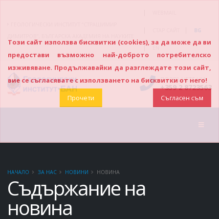
|
WEBMAIL
ГЕОЛОГИЧЕСКИ ИНСТИТУТ “СТРАШИМИР
|
|
СТАР САЙТ
BG
ДИМИТРОВ”, БЪЛГАРСКА АКАДЕМИЯ НА НАУКИТЕ
Този сайт използва бисквитки (cookies), за да може да ви
|
EN
предостави възможно най-доброто потребителско
изживяване. Продължавайки да разглеждате този сайт,
ПОЗВЪНЕТЕ НИ
вие се съгласявате с използването на бисквитки от него!
+359 2 8723563
Прочети
Съгласен съм
НАЧАЛО
ЗА НАС
НОВИНИ
НОВИНА
Съдържание на
новина