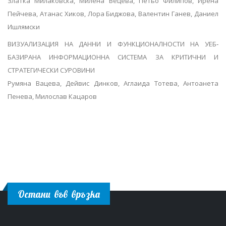
Златка Милаковска, Милена Вецева, Петьо Филипов, Ирена
Пейчева, Атанас Хиков, Лора Биджова, Валентин Ганев, Даниел
Ишлямски
ВИЗУАЛИЗАЦИЯ НА ДАННИ И ФУНКЦИОНАЛНОСТИ НА УЕБ‐
БАЗИРАНА ИНФОРМАЦИОННА СИСТЕМА ЗА КРИТИЧНИ И
СТРАТЕГИЧЕСКИ СУРОВИНИ
Румяна Вацева, Дейвис Динков, Аглаида Тотева, Антоанета
Пенева, Милослав Кацаров
Остани във връзка