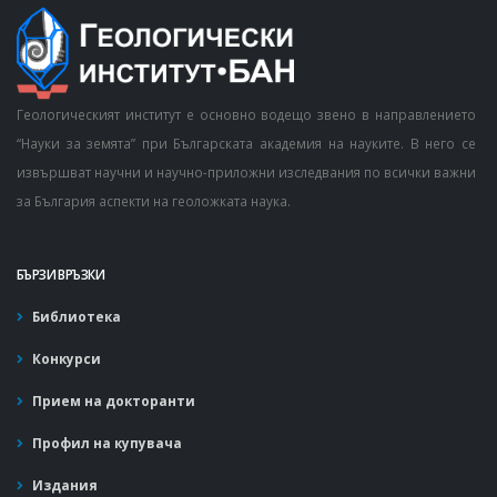
Геологическият институт е основно водещо звено в направлението
“Науки за земята” при Българската академия на науките. В него се
извършват научни и научно-приложни изследвания по всички важни
за България аспекти на геоложката наука.
БЪРЗИ ВРЪЗКИ
Библиотека
Конкурси
Прием на докторанти
Профил на купувача
Издания