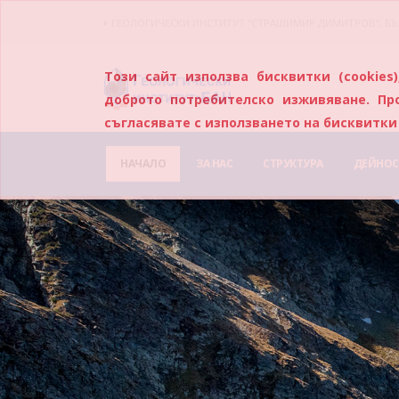
ГЕОЛОГИЧЕСКИ ИНСТИТУТ “СТРАШИМИР ДИМИТРОВ”, БЪ
Този сайт използва бисквитки (cookie
доброто потребителско изживяване. Пр
съгласявате с използването на бисквитки 
НАЧАЛО
ЗА НАС
СТРУКТУРА
ДЕЙНОС