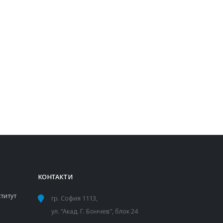
КОНТАКТИ
титут
гр. София 1113,
ул. “Акад. Г. Бончев”, блок 24