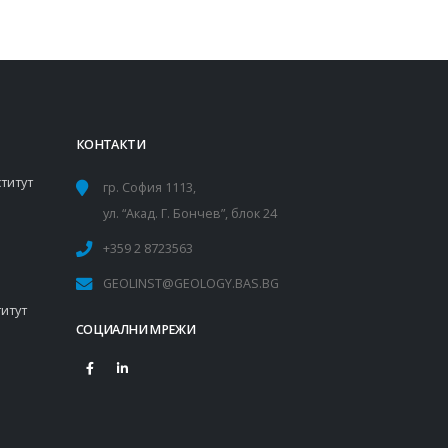
КОНТАКТИ
титут
гр. София 1113,
ул. “Акад. Г. Бончев”, блок 24
+359 2 8723563
GEOLINST@GEOLOGY.BAS.BG
итут
СОЦИАЛНИ МРЕЖИ