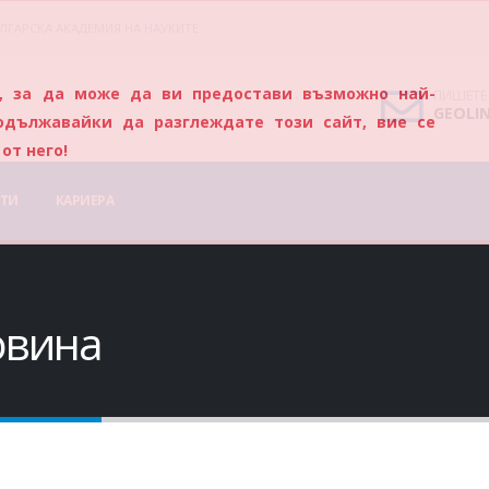
ЛГАРСКА АКАДЕМИЯ НА НАУКИТЕ
s), за да може да ви предостави възможно най-
ПИШЕТЕ
GEOLI
одължавайки да разглеждате този сайт, вие се
от него!
ТИ
КАРИЕРА
овина