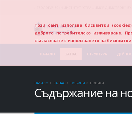
ГЕОЛОГИЧЕСКИ ИНСТИТУТ “СТРАШИМИР ДИМИТРОВ”, БЪ
Този сайт използва бисквитки (cookie
доброто потребителско изживяване. Пр
съгласявате с използването на бисквитки 
НАЧАЛО
ЗА НАС
СТРУКТУРА
ДЕЙНОС
НАЧАЛО
ЗА НАС
НОВИНИ
НОВИНА
Съдържание на н