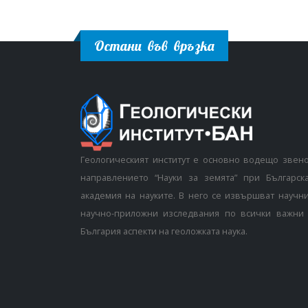
Остани във връзка
Геологическият институт е основно водещо звен
направлението “Науки за земята” при Българск
академия на науките. В него се извършват научн
научно-приложни изследвания по всички важни 
България аспекти на геоложката наука.