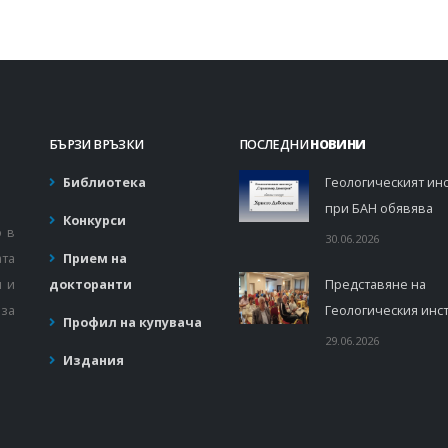
БЪРЗИ ВРЪЗКИ
ПОСЛЕДНИ
НОВИНИ
Библиотека
Геологическият инс
при БАН обявява
Конкурси
о в
30.06.2026
ата
Прием на
и и
докторанти
Представяне на
за
Геологическия инст
Профил на купувача
29.06.2026
Издания