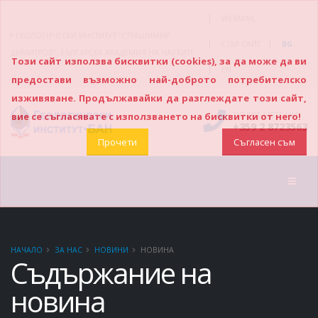
|
WEBMAIL
ГЕОЛОГИЧЕСКИ ИНСТИТУТ “СТРАШИМИР
|
|
СТАР САЙТ
BG
ДИМИТРОВ”, БЪЛГАРСКА АКАДЕМИЯ НА НАУКИТЕ
Този сайт използва бисквитки (cookies), за да може да ви
|
EN
предостави възможно най-доброто потребителско
изживяване. Продължавайки да разглеждате този сайт,
ПОЗВЪНЕТЕ НИ
вие се съгласявате с използването на бисквитки от него!
+359 2 8723563
Прочети
Съгласен съм
НАЧАЛО
ЗА НАС
НОВИНИ
НОВИНА
Съдържание на
новина