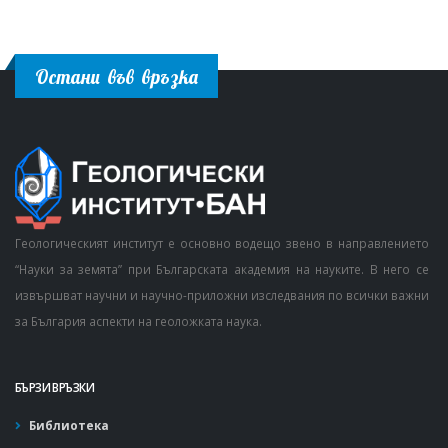
Остани във връзка
Геологическият институт е основно водещо звено в направлението
“Науки за земята” при Българската академия на науките. В него се
извършват научни и научно-приложни изследвания по всички важни
за България аспекти на геоложката наука.
БЪРЗИ ВРЪЗКИ
Библиотека