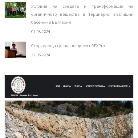
Условия на средата и трансформация на
органичното вещество в Терциерни въглищни
басейни в България
01.08.2024
Стартираща среща по проект REXPro
29.06.2024