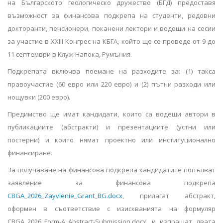
на Българското геологическо дружество (БГД) предоставя
възможност за финансова подкрепа на студенти, редовни
докторанти, пенсионери, поканени лектори и водещи на сесии
за участие в XXIII Конгрес на КБГА, който ще се проведе от 9 до
11 септември в Клуж-Напока, Румъния.
Подкрепата включва поемане на разходите за: (1) такса
правоучастие (60 евро или 220 евро) и (2) пътни разходи или
нощувки (200 евро).
Предимство ще имат кандидати, които са водещи автори в
публикациите (абстракти) и презентациите (устни или
постерни) и които нямат проектно или институционално
финансиране.
За получаване на финансова подкрепа кандидатите попълват
заявление за финансова подкрепа
CBGA_2026_Zayvlenie_Grant_BG.docx
, прилагат абстракт,
оформен в съответствие с изискванията на формуляр
CBGA_2026_Form-A_Abstract-Submission.docx, и изпращат двата