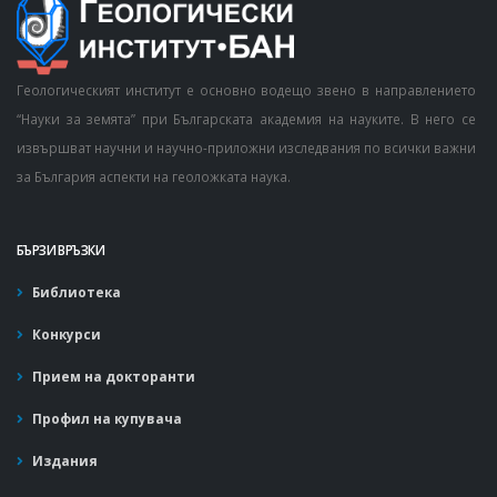
Геологическият институт е основно водещо звено в направлението
“Науки за земята” при Българската академия на науките. В него се
извършват научни и научно-приложни изследвания по всички важни
за България аспекти на геоложката наука.
БЪРЗИ ВРЪЗКИ
Библиотека
Конкурси
Прием на докторанти
Профил на купувача
Издания