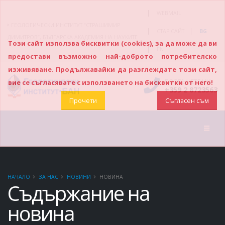
|
WEBMAIL
ГЕОЛОГИЧЕСКИ ИНСТИТУТ “СТРАШИМИР
|
|
СТАР САЙТ
BG
ДИМИТРОВ”, БЪЛГАРСКА АКАДЕМИЯ НА НАУКИТЕ
Този сайт използва бисквитки (cookies), за да може да ви
|
EN
предостави възможно най-доброто потребителско
изживяване. Продължавайки да разглеждате този сайт,
ПОЗВЪНЕТЕ НИ
вие се съгласявате с използването на бисквитки от него!
+359 2 8723563
Прочети
Съгласен съм
НАЧАЛО
ЗА НАС
НОВИНИ
НОВИНА
Съдържание на
новина