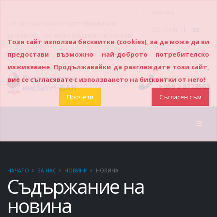
|
WEBMAIL
ГЕОЛОГИЧЕСКИ ИНСТИТУТ “СТРАШИМИР
|
|
СТАР САЙТ
BG
ДИМИТРОВ”, БЪЛГАРСКА АКАДЕМИЯ НА НАУКИТЕ
Този сайт използва бисквитки (cookies), за да може да ви
|
EN
предостави възможно най-доброто потребителско
изживяване. Продължавайки да разглеждате този сайт,
ПОЗВЪНЕТЕ НИ
вие се съгласявате с използването на бисквитки от него!
+359 2 8723563
Прочети
Съгласен съм
НАЧАЛО
ЗА НАС
НОВИНИ
НОВИНА
Съдържание на
новина