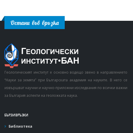
Остани във връзка
Геологическият институт е основно водещо звено в направлението
“Науки за земята” при Българската академия на науките. В него се
извършват научни и научно-приложни изследвания по всички важни
за България аспекти на геоложката наука.
БЪРЗИ ВРЪЗКИ
Библиотека