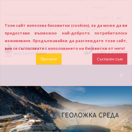
|
WEBMAIL
ГЕОЛОГИЧЕСКИ ИНСТИТУТ “СТРАШИМИР
|
|
СТАР САЙТ
BG
ДИМИТРОВ”, БЪЛГАРСКА АКАДЕМИЯ НА НАУКИТЕ
Този сайт използва бисквитки (cookies), за да може да ви
|
EN
предостави възможно най-доброто потребителско
изживяване. Продължавайки да разглеждате този сайт,
ПОЗВЪНЕТЕ НИ
вие се съгласявате с използването на бисквитки от него!
+359 2 8723563
Прочети
Съгласен съм