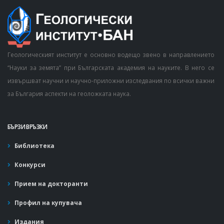
Геологическият институт е основно водещо звено в направлението
“Науки за земята” при Българската академия на науките. В него се
извършват научни и научно-приложни изследвания по всички важни
за България аспекти на геоложката наука.
БЪРЗИ ВРЪЗКИ
Библиотека
Конкурси
Прием на докторанти
Профил на купувача
Издания