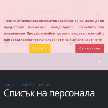
|
WEBMAIL
ГЕОЛОГИЧЕСКИ ИНСТИТУТ “СТРАШИМИР
|
|
СТАР САЙТ
BG
ДИМИТРОВ”, БЪЛГАРСКА АКАДЕМИЯ НА НАУКИТЕ
Този сайт използва бисквитки (cookies), за да може да ви
|
EN
предостави възможно най-доброто потребителско
изживяване. Продължавайки да разглеждате този сайт,
ПОЗВЪНЕТЕ НИ
вие се съгласявате с използването на бисквитки от него!
+359 2 8723563
Прочети
Съгласен съм
НАЧАЛО
СТРУКТУРА
ПЕРСОНАЛ
Списък на персонала