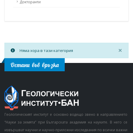
Докторанти
×
Няма хора в тази категория
Остани във връзка
Геологическият институт е основно водещо звено в направлението
“Науки за земята” при Българската академия на науките. В него се
извършват научни и научно-приложни изследвания по всички важни