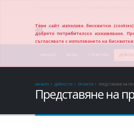
ГЕОЛОГИЧЕСКИ ИНСТИТУТ “СТРАШИМИР ДИМИТРОВ”, БЪ
Този сайт използва бисквитки (cookie
доброто потребителско изживяване. Пр
съгласявате с използването на бисквитки 
НАЧАЛО
ЗА НАС
СТРУКТУРА
ДЕЙНОС
НАЧАЛО
ДЕЙНОСТИ
ПРОЕКТИ
ПРЕДСТАВЯНЕ НА ПР
Представяне на п