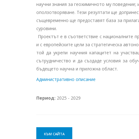
научни знания за геохимичното му поведение;
оползотворяване. Тези резултати ще допринес
същевременно ще предоставят база за прилага
суровини.
Проектът е в съответствие с националните пр
и с европейските цели за стратегическа автон
той да укрепи научния капацитет на участва
сътрудничество и да създаде условия за обу
бъдещето научна и приложна област.
Административно описание
Период:
2025 - 2029
КЪМ САЙТА