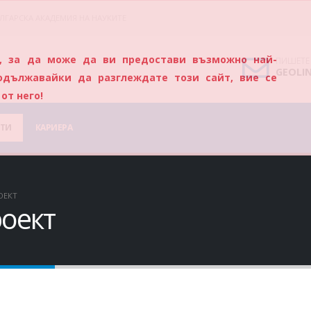
ЛГАРСКА АКАДЕМИЯ НА НАУКИТЕ
s), за да може да ви предостави възможно най-
ПИШЕТЕ
GEOLI
одължавайки да разглеждате този сайт, вие се
от него!
ТИ
КАРИЕРА
ОЕКТ
роект