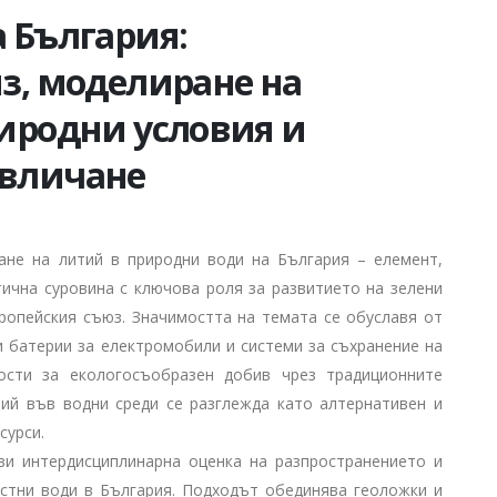
 България:
з, моделиране на
иродни условия и
звличане
ане на литий в природни води на България – елемент,
ична суровина с ключова роля за развитието на зелени
ропейския съюз. Значимостта на темата се обуславя от
 батерии за електромобили и системи за съхранение на
ости за екологосъобразен добив чрез традиционните
тий във водни среди се разглежда като алтернативен и
сурси.
и интердисциплинарна оценка на разпространението и
стни води в България. Подходът обединява геоложки и