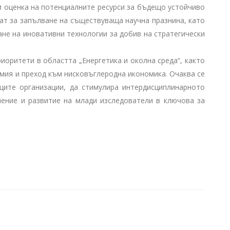
 и оценка на потенциалните ресурси за бъдещо устойчиво
ат за запълване на съществуваща научна празнина, като
не на иновативни технологии за добив на стратегически
иоритети в областта „Енергетика и околна среда“, както
омия и преход към нисковъглеродна икономика. Очаква се
щите организации, да стимулира интердисциплинарното
чение и развитие на млади изследователи в ключова за