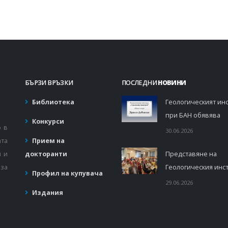
БЪРЗИ ВРЪЗКИ
ПОСЛЕДНИ
НОВИНИ
Библиотека
Геологическият инс
при БАН обявява
Конкурси
о в
30.06.2026
ата
Прием на
и и
докторанти
Представяне на
за
Геологическия инст
Профил на купувача
29.06.2026
Издания