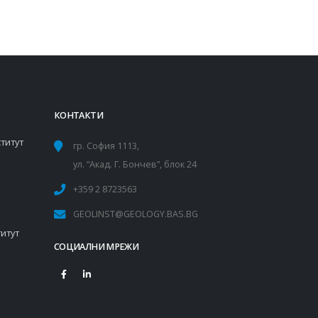
КОНТАКТИ
титут
гр. София 1113,
ул. “Акад. Г. Бончев”, блок 24
+359 2 8723563
GEOLINST@GEOLOGY.BAS.BG
итут
СОЦИАЛНИ МРЕЖИ