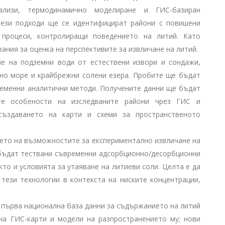
ализи, термодинамично моделиране и ГИС-базиран
 тези подходи ще се идентифицират райони с повишени
 процеси, контролиращи поведението на литий. Като
ания за оценка на перспективите за извличане на литий.
е на подземни води от естествени извори и сондажи,
рно море и крайбрежни солени езера. Пробите ще бъдат
ременни аналитични методи. Получените данни ще бъдат
те особености на изследваните райони чрез ГИС и
създаването на карти и схеми за пространственото
ето на възможностите за експериментално извличане на
 бъдат тествани съвременни адсорбционно/десорбционни
кто и условията за утаяване на литиеви соли. Целта е да
тези технологии в контекста на ниските концентрации,
 първа национална база данни за съдържанието на литий
на ГИС-карти и модели на разпространението му; нови