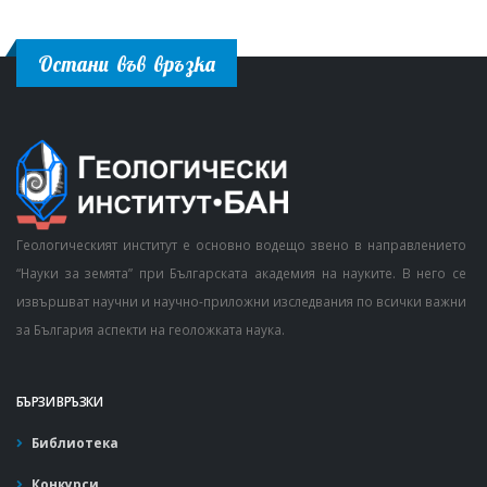
Остани във връзка
Геологическият институт е основно водещо звено в направлението
“Науки за земята” при Българската академия на науките. В него се
извършват научни и научно-приложни изследвания по всички важни
за България аспекти на геоложката наука.
БЪРЗИ ВРЪЗКИ
Библиотека
Конкурси