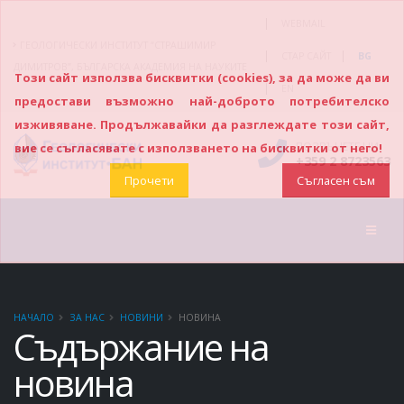
|
WEBMAIL
ГЕОЛОГИЧЕСКИ ИНСТИТУТ “СТРАШИМИР
|
|
СТАР САЙТ
BG
ДИМИТРОВ”, БЪЛГАРСКА АКАДЕМИЯ НА НАУКИТЕ
Този сайт използва бисквитки (cookies), за да може да ви
|
EN
предостави възможно най-доброто потребителско
изживяване. Продължавайки да разглеждате този сайт,
ПОЗВЪНЕТЕ НИ
вие се съгласявате с използването на бисквитки от него!
+359 2 8723563
Прочети
Съгласен съм
НАЧАЛО
ЗА НАС
НОВИНИ
НОВИНА
Съдържание на
новина