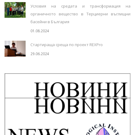
Условия на средата и трансформация на
органичното вещество в Терциерни въглищни
басейни в България
01.08.2024
Стартираща среща по проект REXPro
29.06.2024