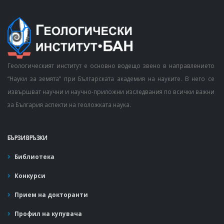
Геологическият институт е основно водещо звено в направлението
“Науки за земята” при Българската академия на науките. В него се
извършват научни и научно-приложни изследвания по всички важни
за България аспекти на геоложката наука.
БЪРЗИ ВРЪЗКИ
Библиотека
Конкурси
Прием на докторанти
Профил на купувача