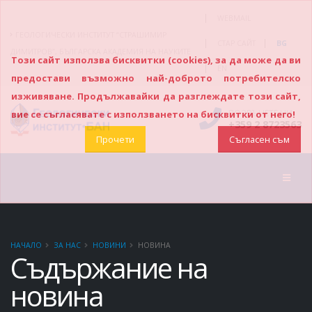
|
WEBMAIL
ГЕОЛОГИЧЕСКИ ИНСТИТУТ “СТРАШИМИР
|
|
СТАР САЙТ
BG
ДИМИТРОВ”, БЪЛГАРСКА АКАДЕМИЯ НА НАУКИТЕ
Този сайт използва бисквитки (cookies), за да може да ви
|
EN
предостави възможно най-доброто потребителско
изживяване. Продължавайки да разглеждате този сайт,
ПОЗВЪНЕТЕ НИ
вие се съгласявате с използването на бисквитки от него!
+359 2 8723563
Прочети
Съгласен съм
НАЧАЛО
ЗА НАС
НОВИНИ
НОВИНА
Съдържание на
новина