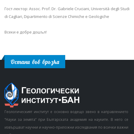
Гост-лектор: Assoc. Prof. Dr. Gabriele Cruciani, Università degli Studi
di Cagliari, Dipartimento di Scienze Chimiche e Geologiche
Всеки е добре дошъл!
Остани във връзка
Геологическият институт е основно водещо звено в направлението
“Науки за земята” при Българската академия на науките. В него се
извършват научни и научно-приложни изследвания по всички важни