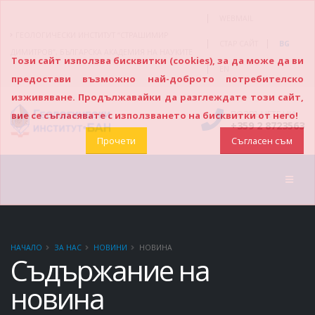
|
WEBMAIL
ГЕОЛОГИЧЕСКИ ИНСТИТУТ “СТРАШИМИР
|
|
СТАР САЙТ
BG
ДИМИТРОВ”, БЪЛГАРСКА АКАДЕМИЯ НА НАУКИТЕ
Този сайт използва бисквитки (cookies), за да може да ви
|
EN
предостави възможно най-доброто потребителско
изживяване. Продължавайки да разглеждате този сайт,
ПОЗВЪНЕТЕ НИ
вие се съгласявате с използването на бисквитки от него!
+359 2 8723563
Прочети
Съгласен съм
НАЧАЛО
ЗА НАС
НОВИНИ
НОВИНА
Съдържание на
новина