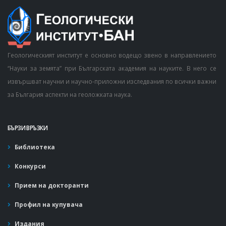
Геологическият институт е основно водещо звено в направлението
“Науки за земята” при Българската академия на науките. В него се
извършват научни и научно-приложни изследвания по всички важни
за България аспекти на геоложката наука.
БЪРЗИ ВРЪЗКИ
Библиотека
Конкурси
Прием на докторанти
Профил на купувача
Издания