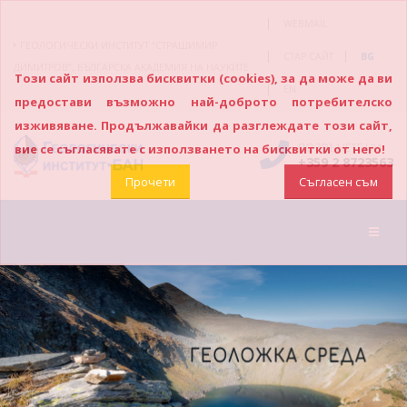
|
WEBMAIL
ГЕОЛОГИЧЕСКИ ИНСТИТУТ “СТРАШИМИР
|
|
СТАР САЙТ
BG
ДИМИТРОВ”, БЪЛГАРСКА АКАДЕМИЯ НА НАУКИТЕ
Този сайт използва бисквитки (cookies), за да може да ви
|
EN
предостави възможно най-доброто потребителско
изживяване. Продължавайки да разглеждате този сайт,
ПОЗВЪНЕТЕ НИ
вие се съгласявате с използването на бисквитки от него!
+359 2 8723563
Прочети
Съгласен съм