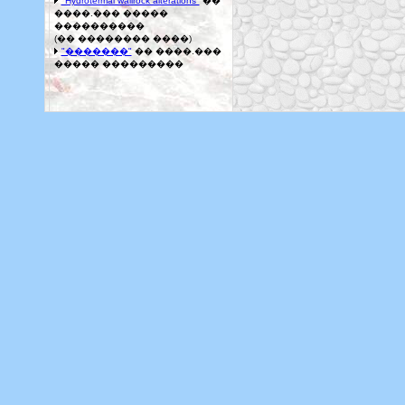
"Hydrotermal wallrock alterations"
��
����.��� �����
����������
(�� �������� ����)
"�������"
�� ����.���
����� ���������