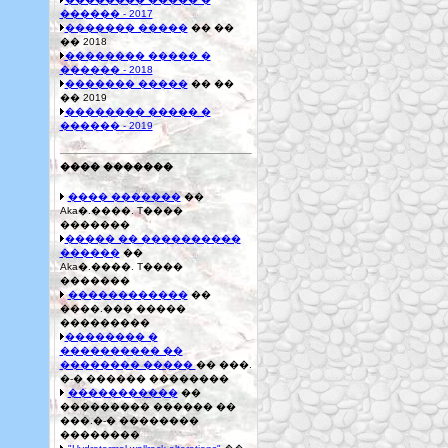
������ - 2017
������� �����
�� ��
�� 2018
�������� ����� �
������ - 2018
������� �����
�� ��
�� 2019
�������� ����� �
������ - 2019
���� �������
���� �������
��
Aka�.����. T����
�������
����� �� ����������
������
��
Aka�.����. T����
�������
������������
��
����.��� �����
���������
�������� �
���������� ��
�������� �����
�� ���.
�-� ������ ��������
�����������
��
��������� ������ ��
���.�-� ��������
��������