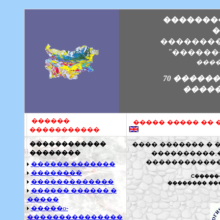
�������
�
�������
"������
����
70 �����
�����
������
����� ����� �� 
�����������
������������
���� ������� � 
��������
����������,
�����������
������ �������
��������
C�����
�������������
�������� ��
������ ������ �
�����
�����o-
���������������