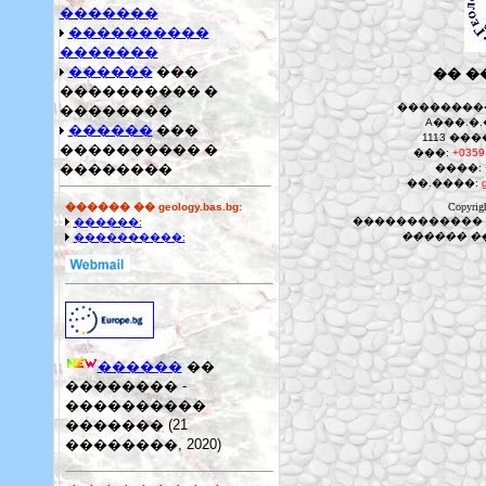
�������
����������
�������
������
���
�� �
���������� �
��������
��������
A���.�.
������
���
1113 ��
���������� �
���:
+0359
��������
����:
��.����:
������ �� geology.bas.bg:
Copyrigh
������������ �
������:
������ �
����������:
������
��
�������� -
����������
������� (21
��������, 2020)