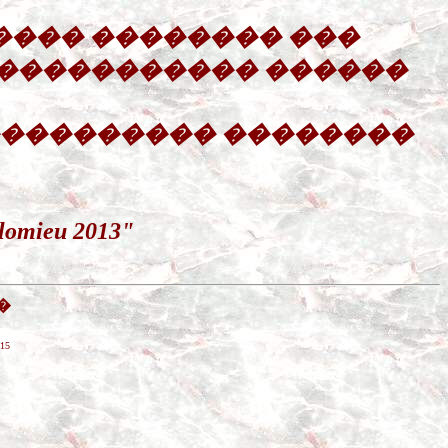
��� �������� ���
 ����������� ������
���������� ��������
lomieu 2013"
�
15