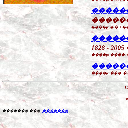
�����
�����
����p: �.�. I
�����
1828 - 2005
����p: ����.
�����
����p: ���. 
�
������� ���:
�������