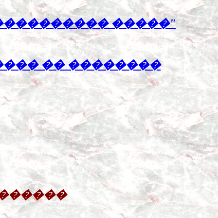
���������� �����"
���� �� ��������
�������