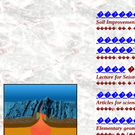
�����
Soil Improvement
�����: ��. �. 
�����
�����
�����: ���. 
����
�
Lecture for Seis
�����: ��. �. 
�����
Articles for scien
����p: ��.���.
�����
Elementary geome
����p: �.�. I