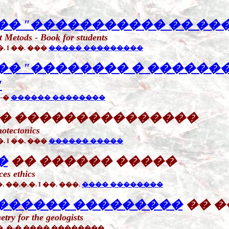
�� "����������� �� ��
 Metods - Book for students
�. I ��. ���
����� ���������
�� "�������� � ������
"
�-�
������ ��������
� ���������������
motectonics
�. I ��. ���
������ �����
�
�� ������ �����
ces ethics
 ��.�.�. I ��. ���.
���� ��������
������ ���������
�� 
try for the geologists
 ��. �-� ���� ��������