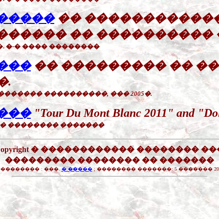
�����
�� ������������
������ �� ����������
 ��. �-� ���� ��������
���
�� ��������� �� �
 �.
 ������� ����������, ��� 2005�.
���
"Tour Du Mont Blanc 2011" and "Do
�-� �������� �������
Copyright � ������������ �������� ��
��������� �������� �� �������
�������� : ���.
�.�����
; �������� �������: 5 ������� 20